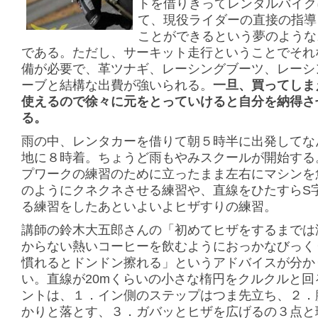
トを借りきってレンタルバイク
て、現役ライダーの直接の指導
ことができるという夢のような
である。ただし、サーキット走行ということでそれ
備が必要で、革ツナギ、レーシングブーツ、レーシ
ーブと結構な出費が強いられる。
一旦、買ってしま
使えるので徐々に元をとっていけると自分を納得さ
る。
雨の中、レンタカーを借りて朝５時半に出発してな
地に８時着。ちょうど雨もやみスクールが開始する
プワークの練習のために立ったまま左右にマシンを
のようにクネクネさせる練習や、直線をひたすらS
る練習をしたあといよいよヒザすりの練習。
講師の鈴木大五郎さんの「初めてヒザをするまでは
からない熱いコーヒーを飲むようにおっかなびっく
慣れるとドンドン擦れる」というアドバイスが分か
い。直線が20mくらいの小さな楕円をクルクルと回
ントは、１．イン側のステップはつま先立ち、２．
かりと落とす、３．ガバッとヒザを広げるの３点と