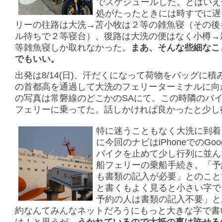
でスケジュールした。とはいえ
処がたったときには時すでに遅
リーの往路は大洗→苫小牧は２等の雑魚寝（その後
ル待ちで２等寝台）、復路は大洗の便はなく小樽→
等雑魚寝しか取れなかった。
まあ、そんな些細なこ
でもいい。
出発は8/14(日)、汗だくになって荷物をバッグに積
の首都高を通過して大洗のフェリーターミナルに向
の写真は常磐線のどこかのSAにて。この時隣のバ
フェリーに乗ってた。話しかければ良かったと少し
特に迷うこともなく大洗に到着
に今回のナビはiPhoneでのGoog
バイクを止めて少し行列に並ん
船フェリーの乗船手続き。「予
も書類の記入が必要」とのこと
と書くもよく見ると小さい字で
予約の人は書類の記入不要」と
約なんてみんなネットだろうにもっと大きな字で書
け！と思うが、
うかれているので大抵の事は許せる