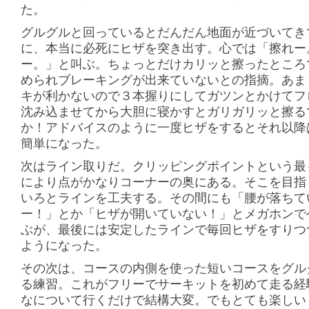
た。
グルグルと回っているとだんだん地面が近づいてき
に、本当に必死にヒザを突き出す。心では「擦れー
ー。」と叫ぶ。ちょっとだけカリッと擦ったところ
められブレーキングが出来ていないとの指摘。あま
キが利かないので３本握りにしてガツンとかけてフ
沈み込ませてから大胆に寝かすとガリガリッと擦る
か！アドバイスのように一度ヒザをするとそれ以降
簡単になった。
次はライン取りだ。クリッピングポイントという最
により点がかなりコーナーの奥にある。そこを目指
いろとラインを工夫する。その間にも「腰が落ちて
ー！」とか「ヒザが開いていない！」とメガホンで
ぶが、最後には安定したラインで毎回ヒザをすりつ
ようになった。
その次は、コースの内側を使った短いコースをグル
る練習。これがフリーでサーキットを初めて走る経
なについて行くだけで結構大変。でもとても楽しい