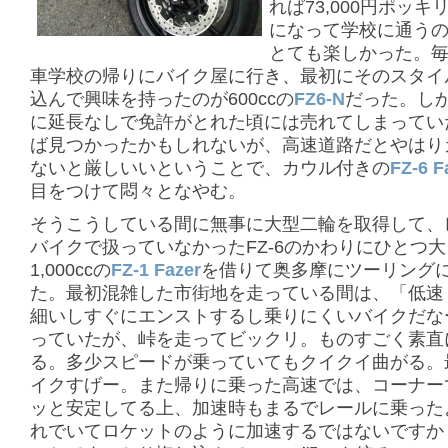
れば73,000円ポッキ
になって学校に通う
とても楽しかった。
車学校の帰りにバイク屋に行き、最初にそのスタイ
込んで興味を持ったのが600ccの
FZ6-N
だった。し
に延長なしで免許がとれた頃には売れてしまってい
ば見つかったかもしれないが、高速道路だとやはり
ないと厳しいいということで、カウル付きの
FZ-6 F
目をつけて悶々となやむ。
そうこうしている間に無事に大型二輪を取得して、
バイクで扱っていなかったFZ-6のかわりにひとつ
1,000ccの
FZ-1 Fazer
を借りて奥多摩にツーリング
た。最初混雑した市街地を走っている間は、「低速
細いしすぐにエンストするし乗りにくいバイクだな
っていたが、峠を走ってビックリ。ものすごく素直
る。多少スピードが乗っていてもクイクイ曲がる。
イクすげー。また帰りに乗った高速では、コーナー
ッと安定してる上、加速時もまるでレールに乗った
れでいてロケットのように加速するではないですか