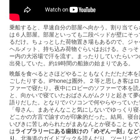
乗船すると、早速自分の部屋へ向かう。割り当てら
は６人部屋。部屋といっても二段ベッドが壁にそっ
るだけ。ちょっとした荷物置き場もあるので、ジャ
ヘルメット、持ち込み荷物ぐらいはおける。さっそ
ー内の大浴場で汗を流す。まったりしていたらいつ
出発していた。約19時間の船旅の始まりである。
晩飯を食べるとさほどやることもなくただただ本を
ごしたりする。iPhoneは圏外。２等と思しき客は
ファーで寝たり。夜中にロビーのソファーで本を読
と、向かいで寝ていたおばさんがムクリと起きて夢
語りだした。となりでパソコンで何やらやっていた
「母さん、まあそんなこと気にしないでゆっくり寝
どこかの方言で諭すのが印象的だった。結局、寝台
いびきに苦しめられたがまあなんとか寝ることもで
は
ライブラリーにある歯抜けの「めぞん一刻」など
り、
北海道のガイドブックを読んだり、ツーリング