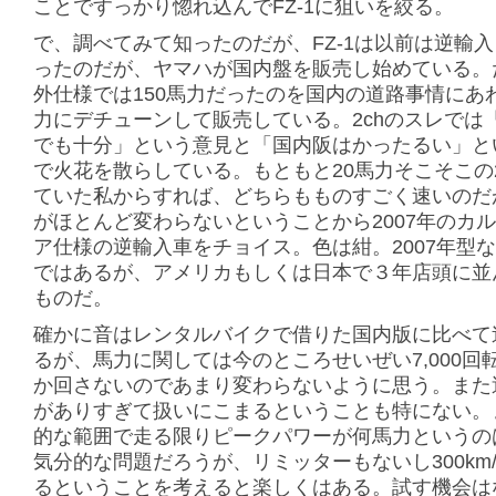
ことですっかり惚れ込んでFZ-1に狙いを絞る。
で、調べてみて知ったのだが、FZ-1は以前は逆輸
ったのだが、ヤマハが国内盤を販売し始めている。
外仕様では150馬力だったのを国内の道路事情にあわ
力にデチューンして販売している。2chのスレでは
でも十分」という意見と「国内阪はかったるい」と
で火花を散らしている。もともと20馬力そこそこの2
ていた私からすれば、どちらもものすごく速いのだ
がほとんど変わらないということから2007年のカ
ア仕様の逆輸入車をチョイス。色は紺。2007年型
ではあるが、アメリカもしくは日本で３年店頭に並
ものだ。
確かに音はレンタルバイクで借りた国内版に比べて
るが、馬力に関しては今のところせいぜい7,000回
か回さないのであまり変わらないように思う。また
がありすぎて扱いにこまるということも特にない。
的な範囲で走る限りピークパワーが何馬力というの
気分的な問題だろうが、リミッターもないし300km
るということを考えると楽しくはある。試す機会は