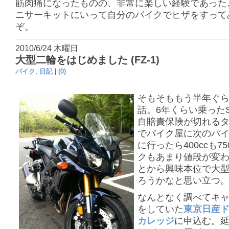
筋肉痛になったものの、非常に楽しい経験であった
ニサーキットにいって自分のバイクでヒザをすって
ぞ。
2010/6/24 木曜日
大型二輪をはじめました (FZ-1)
バイク
,
日記
|
(0)
そもそももう半年ぐ
話。6年くらい乗ったS
自賠責保険が切れる
でバイク屋に次のバ
に行ったら400ccも75
クもあまり値段が変
とから興味本位で大
ろうかなと思い立つ
なんとなく調べてキ
をしていた
東京日産
カレッジ
に申込む。