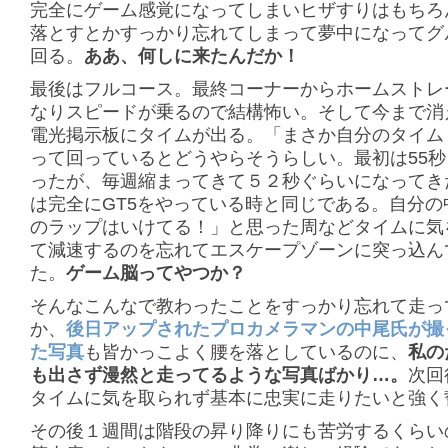
完全にゲーム感覚になってしまいヒザすりはもちろ
落とすとかすっかり忘れてしまって夢中になってグ
回る。
ああ、何しに来たんだか！
最後はフルコース。最終コーナーからホームストレ
なりスピードが乗るので結構怖い。そして今まで消
電光掲示板にタイムが出る。「まさか自分のタイム
って回っているとどうやらそうらしい。最初は55
ったが、毎週縮まってきて５２秒ぐらいになってき
は完全にGT5をやっている時と同じである。自分の
のラップはいけてる！」と思った周などタイムに気
て減速するのを忘れてエスケープゾーンに突っ込ん
た。
ゲーム脳ってやつか？
そんなこんなで教わったことをすっかり忘れて走っ
か、
後日アップされたプロカメラマンの中尾氏が撮
た写真
も皆かっこよく腰を落としているのに、
私の
も出さず漫然と走ってるような写真ばかり…。
次回
タイムに気を取られず基本に忠実に走りたいと強く
その後１週間は階段の昇り降りにも苦労するくらい