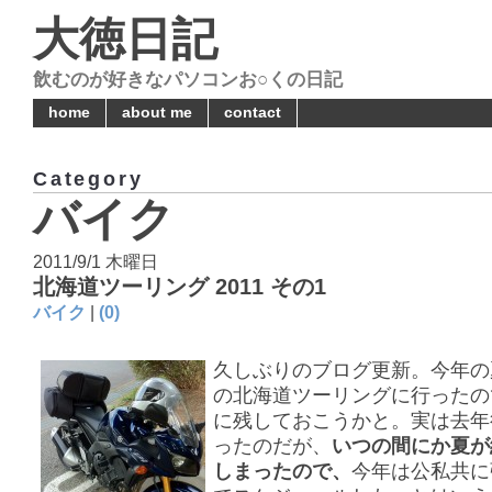
大徳日記
飲むのが好きなパソコンお○くの日記
home
about me
contact
Category
バイク
2011/9/1 木曜日
北海道ツーリング 2011 その1
バイク
|
(0)
久しぶりのブログ更新。今年の
の北海道ツーリングに行ったの
に残しておこうかと。実は去年
ったのだが、
いつの間にか夏が
しまったので、
今年は公私共に