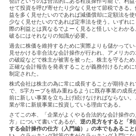
会計というのは合法的にある程度操作可能で、利益
せて投資を呼び寄せたり少なく見せて節税できる。
益を多く見せたいのであれば減価償却に定額法を使
少なく見せたいのであれば定率法を使う。いずれに
際の利益とは異なるでよーく見ると怪しいとわかる
破るにはそれなりの知識が必要。
過去に株価を維持するために実際よりも儲かってい
見せかける非合法な会計操作が行われ、アメリカの
の破綻などで株主が被害を被った。株主を守るため
正確な会計報告を発表することが義務付けるために
制定された。
株式会社は株主の為に常に成長することが期待され
で、S字カーブを積み重ねるように既存事業の成長
前に新しい事業を立ち上げ続けなければならない。
業が常に新規事業に投資している理由である。
さてこの本、「企業がよくやる合法的な会計操作の
方」について書いてあるが、
逆の見方をすると「利
する会計操作の仕方（入門編）」の本でもあること
い。
クラッキング対策の本がクラッキング入門にな