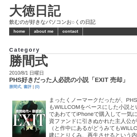
大徳日記
飲むのが好きなパソコンお○くの日記
home
about me
contact
Category
勝間式
2010/8/1 日曜日
PHS好きだった人必読の小説「EXIT 売却」
勝間式
,
書評
|
(0)
まったくノーマークだったが、PH
もWILLCOMをベースにした小説
であわててiPhoneで購入して一気
資ファンドに引きぬかれた主人公が
（と作中にあるがどうみてもWILLC
建にとりくみ、再生させるという内