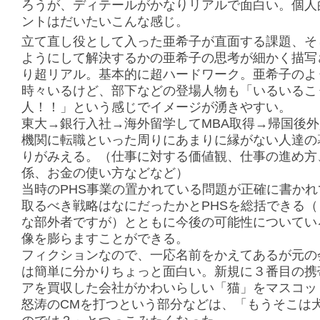
ろうが、ディテールがかなりリアルで面白い。個人
ントはだいたいこんな感じ。
立て直し役として入った亜希子が直面する課題、そ
ようにして解決するかの亜希子の思考が細かく描写
り超リアル。基本的に超ハードワーク。亜希子のよ
時々いるけど、部下などの登場人物も「いるいるこ
人！！」という感じでイメージが湧きやすい。
東大→銀行入社→海外留学してMBA取得→帰国後
機関に転職といった周りにあまりに縁がない人達の
りがみえる。（仕事に対する価値観、仕事の進め方
係、お金の使い方などなど）
当時のPHS事業の置かれている問題が正確に書かれ
取るべき戦略はなにだったかとPHSを総括できる（
な部外者ですが）とともに今後の可能性についてい
像を膨らますことができる。
フィクションなので、一応名前をかえてあるが元の
は簡単に分かりちょっと面白い。新規に３番目の携
アを買収した会社がかわいらしい「猫」をマスコッ
怒涛のCMを打つという部分などは、「もうそこは