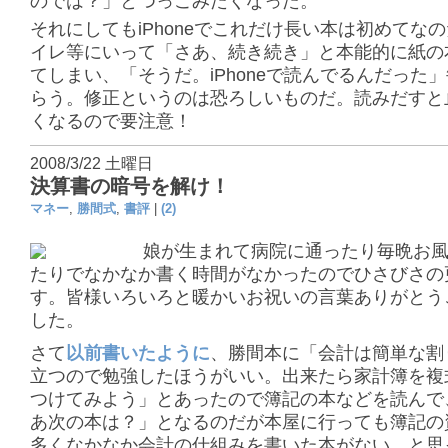
のでは？」とつっこみたくなった。
それにしてもiPhoneでこれだけ長い本は初めてな
イレ等にいって「さあ、続き続き」と本能的に紙の
てしまい、「そうだ。iPhoneで読んでるんだった
らう。修正というのは恐ろしいものだ。読みだすと
くなるので要注意！
2008/3/22 土曜日
決算書の暗号を解け！
マネー
,
勝間式
,
書評
|
(2)
娘が生まれて病院に通ったり毎晩お
たりでなかなか書く時間がなかったのでひさびさの
す。皆様いろいろと暖かいお祝いの言葉ありがとう
した。
さて
以前書いたように
、勝間本に「会計は簡単な割
立つので勉強したほうがいい。出来たら家計簿を複
つけてみよう」とあったので簿記の本などを読んで
あ次の本は？」となるのだが本屋に行っても簿記の
多くなかなか会計の仕組みを書いた本がない。と思