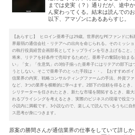
までは史実（？）通りだが、途中か
ん変わってくる。結末は読んでのお
以下、アマゾンにあるあらすじ。
【あらすじ】 ヒロイン亜希子は29歳。世界的なPEファンドに
界最弱の通信会社・リテアへの出向を命じられる。そのミッショ
の執行役員経営企画部長としてトップラインを引き上げること。
将来、リテアを好条件で売却するためだ。亜希子の奮闘が始まる
い」「女」「生意気」の3拍子揃った亜希子にはリテアの部下は
うとしない。そこで亜希子のとった手段は・・。【おすすめポイ
信業界の内実、戦略コンサルティングファームの手法、外資ファ
など、3つの業界を横断的に学べます。2部下の信頼を得るとき
シリテーターを任されたとき、新たな市場を開拓するとき、最大
れるプライシングを考えるとき、実際のビジネスの現場で役立つ
小説内に満載です。3小説なので、楽しんで読んでいるうちに自
ス思考が身につきます。
原案の勝間さんが通信業界の仕事をしていて詳しか