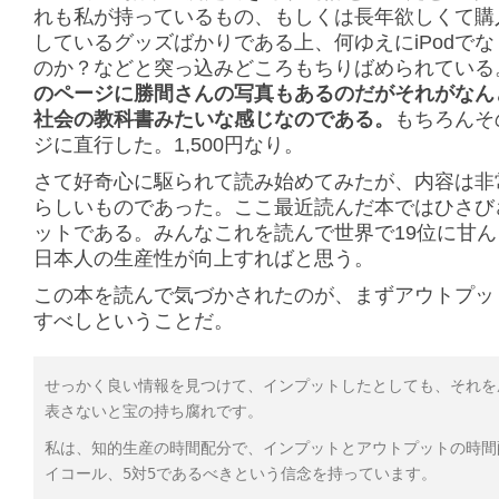
れも私が持っているもの、もしくは長年欲しくて購
しているグッズばかりである上、何ゆえにiPodでなく
のか？などと突っ込みどころもちりばめられている
のページに勝間さんの写真もあるのだがそれがなん
社会の教科書みたいな感じなのである。
もちろんそ
ジに直行した。1,500円なり。
さて好奇心に駆られて読み始めてみたが、内容は非
らしいものであった。ここ最近読んだ本ではひさび
ットである。みんなこれを読んで世界で19位に甘
日本人の生産性が向上すればと思う。
この本を読んで気づかされたのが、まずアウトプッ
すべしということだ。
せっかく良い情報を見つけて、インプットしたとしても、それを
表さないと宝の持ち腐れです。
私は、知的生産の時間配分で、インプットとアウトプットの時間
イコール、5対5であるべきという信念を持っています。