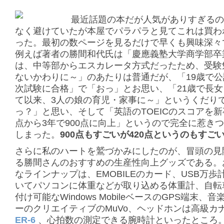
最近話題の本だが人気がありすぎるの
なく避けていたが本屋でパラパラと見てこれは買わ
った。最初の数ページを見るだけで早くも興味深々
例えば著者の勝間和代氏は「慶應義塾大学商学部卒
は、中等部からエスカレータ方式だったため、受験
ないかわりに～」のあたりは普通だが、「19歳で公
次試験に合格」で「おっ」とお思い、「21歳で長
て以来、3人の娘の育児・家事に～」というくだり
っ？」と思い、そして「英語のTOEICのスコアを新
点から3年で900点に向上」というので完全に惹き
しまった。
900点もすごいが420点というのもすご
さらに私のハートを鷲づかみにしたのが、冒頭の見
る勝間さんのおすすめの生産性向上グッズである。
なラインナップは、EMOBILEのカード、USB万歩
いてパソコンに体重などが取り込める体重計、自転
付け可能なWindows MobileベースのGPS端末、
ーのクリエイティブのMuVo、ヘッドホンは高級カ
ER-6
、心拍数の測定できる腕時計といったところ