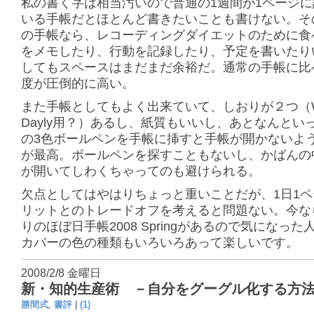
私の書く字は相当汚いので普通の1週間が1ページ
いる手帳だとほとんど書きたいことも書けない。そ
の手帳なら、レコーディングダイエットのために食
をメモしたり、行動を記録したり、予定を書いたり
してもスペースはまだまだ余裕だ。通常の手帳に比
度が圧倒的に高い。
また手帳としてもよく出来ていて、しおりが２つ（We
Dayly用？）あるし、紙質もいいし、あとなんとい
の3色ボールペンを手帳に挿すと手帳が開かないよ
が最高。ボールペンを探すこともないし、かばんの
が開いてしわくちゃってのも避けられる。
欠点としてはやはりちょっと重いことだが、1日1
リットとのトレードオフを考えると問題ない。今な
りのほぼ日手帳2008 Springがあるので気になっ
カバーの色の種類もいろいろあって楽しいです。
2008/2/8 金曜日
新・知的生産術 －自分をグーグル化する方
勝間式
,
書評
|
(1)