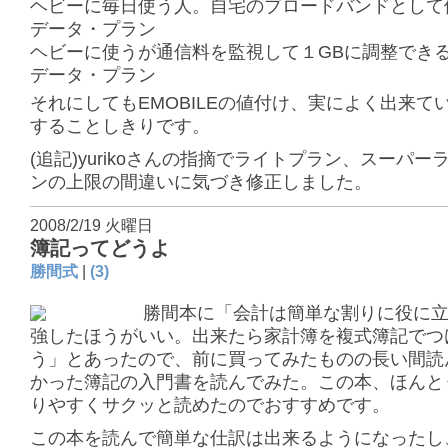
ヘビーに毎日使う人。自宅のブロードバンドとして
データ・プラン
ヘビーに使うが通信料を監視して１GBに調整でき
データ・プラン
それにしてもEMOBILEの値付け、実によく出来て
することしきりです。
(追記)yurikoさんの指摘でライトプラン、スーパー
ンの上限の間違いに気づき修正しました。
2008/2/19 火曜日
簿記ってどうよ
勝間式
|
(3)
勝間本に「会計は簡単な割りに役に
強したほうがいい。出来たら家計簿を複式簿記でつ
う」とあったので、前に買ってみたものの長い間読
かった簿記の入門書を読んでみた。この本、ほんと
りやすくサクッと読めたのでおすすめです。
この本を読んで簡単な仕訳は出来るようになったし