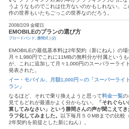
うようなものでこれは仕方ないのかもしれない。こ
作の世界もいたちごっこの世界なのだろう。
2008/2/29 金曜日
EMOBILEのプランの選び方
ブロードバンド
,
勝間式
|
(2)
EMOBILEの最低基本料は2年契約（新にねん）の
月々1,980円でこれに11MBの無料分が付属という
が、これに追加して月々1,000円のスーパラーライ
発表された。
イー・モバイル、月額1,000円～の「スーパーライ
ラン」
なるほど、それで乗り換えようと思って
料金一覧
の
見てもどれが最適かよく分からない。
「それぐらい
算してみなさい」という勝間さんの声が聞こえてき
ラフ化してみました。
以下毎月５０MBまでの比較
2年契約を前提とした新にねん）。