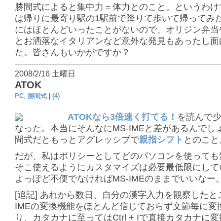
勝間式によると集中力＝体力とのこと。というわけ
は帰りに最寄り駅の1駅前で降りて歩いて帰ってみ
にはほとんどいったことがないので、オリジン弁当
とお洒落なイタリアンなど意外な発見もあったし面
た。皆さんもいかがですか？
2008/2/16 土曜日
ATOK
PC
,
勝間式
|
(4)
ATOKなら3倍速く打てる！
を読んで
なった。本当にそんなにMS-IMEと差があるんでし
間式だともっとアグレッシブで
親指シフト
とのこと
だが、私はポリシーとしてどのパソコンを使っても
そこ使えるようにカスタマイズは必要最低限にして
よっぽど不便でなければMS-IMEのままでいいなー
[追記] あれから数日、自分の漢字入力を観察したとこ
IMEの変換機能をほとんど信じておらず文節毎に変
り、カタカナに至ってはCtrl + Iで直接カタカナに