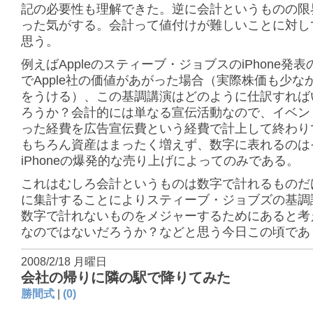
記の必要性も理解できた。逆に会計というものの限
った気がする。会計って値付けが難しいことに対し
思う。
例えばAppleのスティーブ・ジョブスのiPhone発
でApple社の価値があがった場合（実際株価も少な
をうける）、この基調講演はどのように仕訳すれば
ろうか？会計的には単なる宣伝活動なので、イベン
った経費を広告宣伝費という経費で計上して終わり
もちろん資産はまったく増えず、数字に表れるのは
iPhoneの爆発的な売り上げによってのみである。
これはむしろ会計というものは数字で計れるものだ
に集計することによりスティーブ・ジョブズの基調
数字で計れないものをメジャーするためにあると考
なのではないだろうか？などと思う今日この頃であ
2008/2/18 月曜日
会社の帰りに隣の駅で降りてみた
勝間式
|
(0)