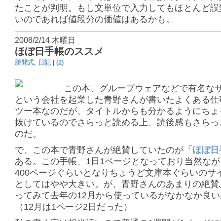
たことが判明。もし文単位で入力してもほとんど誤
いのであれば値段分の価値はあるかも。
2008/2/14 木曜日
ほぼ日手帳のススメ
勝間式
,
日記
|
(2)
この本、グループウェアなどで有名な
という会社を起業した青野さんが書いたよくある仕
ツー本なのだが、タイトルからも分かるようにちょ
抜けているのでさらっと読める上、読後感もさらっ
のだ。
で、この本で青野さんが絶賛していたのが
「ほぼ日
ある。この手帳、1日1ページとなっており当然な
400ページぐらいとなりちょうど文庫本ぐらいのサ
としてはやや大きい。が、青野さんのあまりの絶賛
ってみて去年の12月から使っているがなかなか良い
（12月は1ページ2日だった）