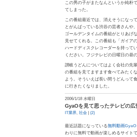
この男の子がまたなんというか純朴
てしまった。
この番組最近では、消えそうになっ
とがんばっている渋谷の芸者さんや
ゴールデンタイムの番組がとりあげ
見せてくれる。この番組も「ガイア
ハードディスクレコーダーを持って
ください。フジテレビの日曜日の昼
讃岐うどんについてはよく会社の先
の番組を見てますます食べてみたく
よう。そういえば長い間うどんって食
に行きたくなりました。
2006/1/18 水曜日
GyaOを見て思ったテレビの
IT業界
,
社会
|
(2)
最近話題になっている
無料動画GyaO
わりに無料で動画が楽しめるサイト