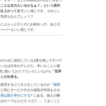
にこんな女の人いるかなぁ？」という原作
湧き上がってきて
いい感じです。それにし
な気持ちなんでしょう？
きにぶらっと行くのにお勧めっす。あと
公
セーバーもいい感じです。
のために温存している1冊を残してすべて
といえば日本のテレビだ。幸いなことに横
調に動いておりフランスにいながら
「世界
ことが出来る。
を提供するビジネスをしているのが
「録画
レビ局にサービス中止の仮処分申請をされ
張は誰を幸せにする?
にある。個人の機
にはセーフなんだろうけど…。うまいこと