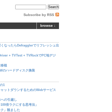
Subscribe by RSS
browse ↓
なったらDefragglerでリフレッシュ出
Driver + TVTest + TVRockでPC地デジ
nに移植
00Wのハードディスク換装
の1
ャットダウンするためのWebサービス
Sへの引越し
100倍ラクにする思考法」
ーク」観ました