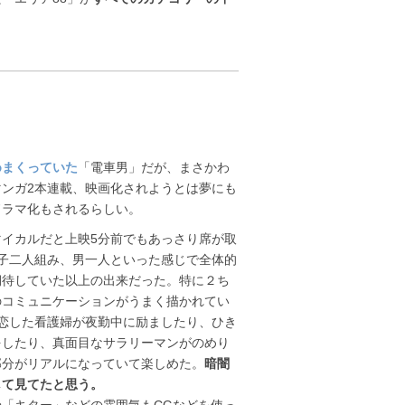
めまくっていた
「電車男」だが、まさかわ
ンガ2本連載、映画化されようとは夢にも
ドラマ化もされるらしい。
マイカルだと上映5分前でもあっさり席が取
子二人組み、男一人といった感じで全体的
期待していた以上の出来だった。特に２ち
のコミュニケーションがうまく描かれてい
恋した看護婦が夜勤中に励ましたり、ひき
をしたり、真面目なサラリーマンがのめり
部分がリアルになっていて楽しめた。
暗闇
して見てたと思う。
「キター」などの雰囲気もCGなどを使っ