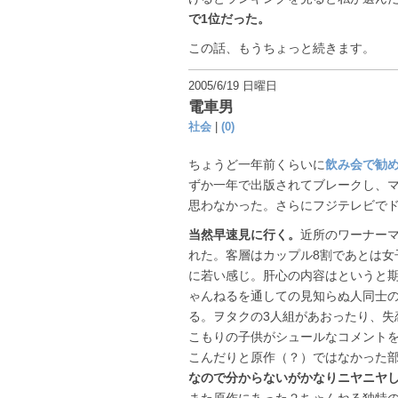
で1位だった。
この話、もうちょっと続きます。
2005/6/19 日曜日
電車男
社会
|
(0)
ちょうど一年前くらいに
飲み会で勧
ずか一年で出版されてブレークし、マ
思わなかった。さらにフジテレビで
当然早速見に行く。
近所のワーナー
れた。客層はカップル8割であとは女
に若い感じ。肝心の内容はというと
ゃんねるを通しての見知らぬ人同士
る。ヲタクの3人組があおったり、失
こもりの子供がシュールなコメント
こんだりと原作（？）ではなかった
なので分からないがかなりニヤニヤ
また原作にあった２ちゃんねる独特の