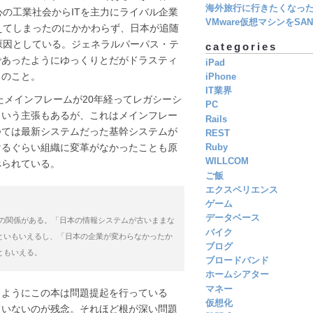
海外旅行に行きたくなっ
の工業社会からITを主力にライバル企業
VMware仮想マシンをSAN 
えてしまったのにかかわらず、日本が追随
原因としている。ジェネラルパーパス・テ
categories
であったようにゆっくりとだがドラスティ
iPad
とのこと。
iPhone
IT業界
たメインフレームが20年経ってレガシーシ
PC
という主張もあるが、これはメインフレー
Rails
つては最新システムだった基幹システムが
REST
けるぐらい組織に変革がなかったことも原
Ruby
WILLCOM
べられている。
ご飯
エクスペリエンス
ゲーム
データベース
体の関係がある。「日本の情報システムが古いままな
バイク
といもいえるし、「日本の企業が変わらなかったか
ブログ
ともいえる。
ブロードバンド
ホームシアター
マネー
るようにこの本は問題提起を行っている
仮想化
ていないのが残念。それほど根が深い問題