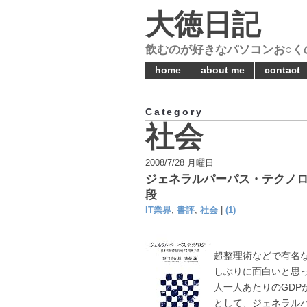
大徳日記
飲むのが好きなパソコンお○く
home
about me
contact
Category
社会
2008/7/28 月曜日
ジェネラルパーパス・テクノロ
段
IT業界
,
書評
,
社会
|
(1)
超整理術などで有名
しぶりに面白いと思っ
人一人あたりのGDP
として、ジェネラルパ