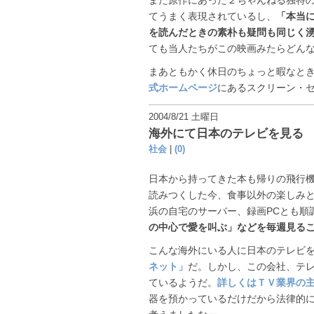
てうまく表現されているし、
「本当
を読んだときの素朴も疑問も同じく
ても当人たちがこの映画みたらどん
まあともかく休日のちょっと暇なと
式ホームページ
にあるスクリーン・
2004/8/21 土曜日
海外にて日本のテレビを見る
社会
|
(0)
日本から持ってきた本も帰りの飛行機
読みつくした今、食事以外の楽しみ
浜の自宅のサーバー、録画PCとも順
の中心で愛を叫ぶ」などを毎週見る
こんな海外にいる人に日本のテレビ
ネット」
だ。しかし、この会社、テ
ているようだ。
詳しくはＴＶ業界の主
器を預かっているだけだから法律的