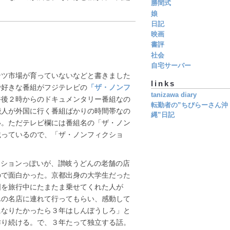
勝間式
娘
日記
映画
書評
社会
自宅サーバー
ンツ市場が育っていないなどと書きました
links
で好きな番組がフジテレビの
「ザ・ノンフ
tanizawa diary
午後２時からのドキュメンタリー番組なの
転勤者の”ちびらーさん沖
能人が外国に行く番組ばかりの時間帯なの
縄”日記
い。ただテレビ欄には番組名の「ザ・ノン
載っているので、「ザ・ノンフィクショ
ーションっぽいが、讃岐うどんの老舗の店
ので面白かった。京都出身の大学生だった
国を旅行中にたまたま乗せてくれた人が
んの名店に連れて行ってもらい、感動して
になりたかったら３年はしんぼうしろ」と
作り続ける。で、３年たって独立する話。