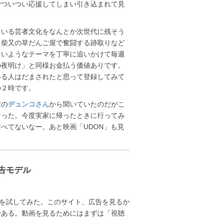
でついつい応援してしまい引き込まれて見
ている芸者文化をなんとか次世代に残そう
、柴又の草だんご屋で奮闘する跡取りなど
ないようなテーマを丁寧に追いかけて毎週
の夜明け」と同様お金払う価値ありです。
いる人はだまされたと思って登録してみて
の２時です。
輩の
ヂュンコさん
から聞いていたのだがこ
なった。今度実家に帰ったときに行ってみ
べてないなー。あと映画「UDON」も見
広告モデル
を試してみた。このサイト、広告を見るか
である。動画を見るためにはまずは「視聴