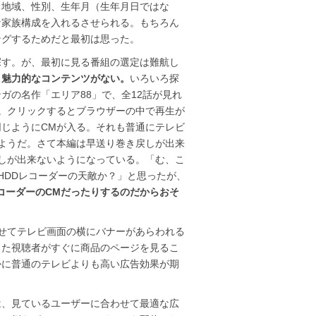
る地域、性別、生年月（生年月日ではな
な家族構成を入れるさせられる。もちろん
ングするためだと最初は思った。
探す。が、最初に見る番組の選定は難航し
り魅力的なコンテンツがない。
いろいろ探
ガの名作「エリア88」で、全12話が見れ
。クリックするとブラウザーの中で再生が
じようにCMが入る。それも普通にテレビ
ようだ。さて本編は早送り巻き戻しが出来
しが出来ないようになっている。「む、こ
HDDレコーダーの天敵か？」と思ったが、
レコーダーのCMだったりするのだからおそ
せてテレビ画面の横にバナーがあらわれる
った視聴者がすぐに商品のページを見るこ
かに普通のテレビよりも高い広告効果が期
は、見ているユーザーに合わせて最適な広