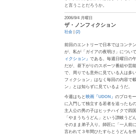
と言うことだろうか。
2006/9/4 月曜日
ザ・ノンフィクション
社会
|
(2)
前回のエントリーで日本ではコンテ
が、私が「ガイアの夜明け」につい
ィクション」
である。毎週日曜日の
だが、昼下がりのスポーツ番組や芸
で、周りでも意外に見ている人は多
フィクション」はなく毎回の内容で
ン」とは知らずに見ているようだ。
今週はちと
映画「UDON」
のプロモ
に入門して独立する若者を追ったも
主人公の男の子はヒッチハイクで四
「やまうちうどん」という讃岐うど
そのまま弟子入り。師匠に「一人前
言われて３年間ひたすらとうどんを