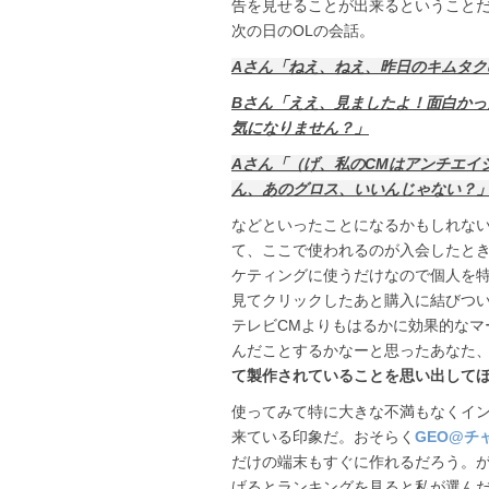
告を見せることが出来るということ
次の日のOLの会話。
Aさん「ねえ、ねえ、昨日のキムタク
Bさん「ええ、見ましたよ！面白かっ
気になりません？」
Aさん「（げ、私のCMはアンチエイ
ん、あのグロス、いいんじゃない？
などといったことになるかもしれない
て、ここで使われるのが入会したと
ケティングに使うだけなので個人を
見てクリックしたあと購入に結びつ
テレビCMよりもはるかに効果的なマ
んだことするかなーと思ったあなた
て製作されていることを思い出して
使ってみて特に大きな不満もなくイ
来ている印象だ。おそらく
GEO@チ
だけの端末もすぐに作れるだろう。
げるとランキングを見ると私が選んだ