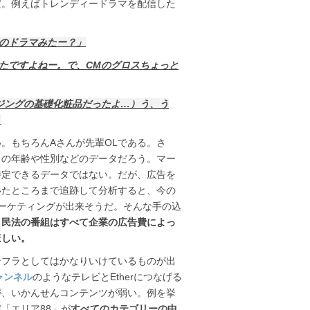
だ。例えばトレンディードラマを配信した
のドラマみたー？」
たですよねー。で、CMのグロスちょっと
ジングの基礎化粧品だったよ…）う、う
」
。もちろんAさんが先輩OLである。さ
きの年齢や性別などのデータだろう。マー
特定できるデータではない。だが、広告を
いたところまで追跡して分析すると、今の
ーケティングが出来そうだ。そんな手の込
、
民法の番組はすべて企業の広告費によっ
ほしい。
ンフラとしてはかなりいけているものが出
ャンネル
のようなテレビとEtherにつなげる
が、いかんせんコンテンツが弱い。例を挙
「エリア88」が
すべてのカテゴリーの中