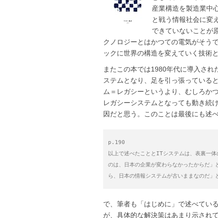
産業構造を製造業中心
と戦う情報社会に変
できていないことが
クノロジーとはかつての電気がそう
ックに世界の構造を変えていく技術
またこの本では1980年代に導入され
ステムとなり、足を引っ張っている
ム＝レガシーというより、むしろか
レガシーシステムとなっても動き続
因だと思う。このことは最後にも述
p.190
以上で述べたこととITシステムは、表裏一
のは、日本の企業が変わらなかったからだ」
ら、日本の情報システムが古いままなのだ」
で、筆者も「はじめに」で述べてい
が、具体的な解決策はあまり示され