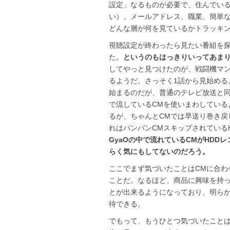
設定」なるものが必要で、住んでい
い）、メールアドレス、職業、簡単
どんな層が何を見ているかトラッキ
視聴設定が終わったら見たい番組を
た。
というのもはっきりいってあま
してやっと見つけたのが、戦闘機マン
るようだ。さっそく1話から見始める
始まるのだが、普通のテレビ放送と同
で流しているCMを使いまわしている
るが、ちゃんとCMでは早送り巻き戻
れはバンバンCMスキップされている
GyaOの中で流れているCMがHDD
らく気にもしてないのだろう。
ここでまず気づいたことはCMに合わ
ことだ。なるほど、商品に興味を持
とが出来るようになっており、明ら
待できる。
でもって、もうひとつ気づいたこと