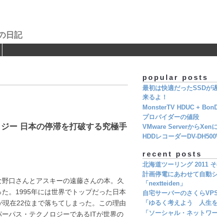
の日記
popular posts
最初は快適だったSSDが遅く
来るよ！
MonsterTV HDUC + Bon
プロバイダーの値段
ジー 日本の停滞を打破する究極手
VMware ServerからXe
HDDレコーダーDV-DH5
recent posts
北海道ツーリング 2011 そ
計画停電にあわせて自動シ
な野口さんとアスキーの遠藤さんの本。久
「nextteiden」
た。1995年には世界でトップだった日本
自宅サーバーのさくらVP
が現在22位まで落ちてしまった。この理由
「ゆるく考えよう 人生を
「ソーシャル・ネットワ
ーパス・テクノロジーであるITが世界の