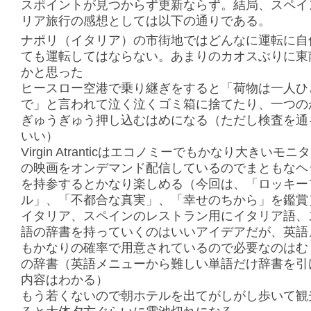
スポイントが見つからず更新ならず。結局、スペイ
リア旅行の感想としては以下の通りである。
ナポリ（イタリア）の市街地ではどんなに運転に自
ても運転してはならない。あまりのカオスぶりに東
かと思った
ヒースロー空港で乗り継ぎをすると「荷物は一人ひ
で」と言われて泣く泣くゴミ箱に捨てたり、一つの
ぎゅうぎゅう押し込むはめになる（ただし検査を通
いい）
Virgin Atranticはエコノミーでもかなり大きいモ
の映画をオンデマンド配信しているのでまともなヘ
を持参するとかなり楽しめる（今回は、「ロッキー
ル」、「不都合な真実」、「幸せのちから」を鑑賞
イタリア、スペインのレストラン用にイタリア語、
語の辞書を持っていくのはいいアイデアだが、英語
もかなりの確率で用意されているので必要なのはむ
の辞書（英語メニューから難しい単語だけ辞書を引
内容はわかる）
もう若くないので朝ホテルを出てがしがし歩いて観