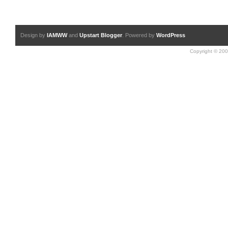
Design by
IAMWW
and
Upstart Blogger
. Powered by
WordPress
Copyright © 200