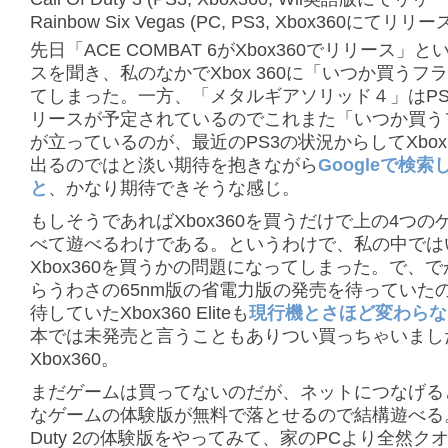
Rainbow Six Vegas (PC, PS3, Xbox360にてリリ
先日「ACE COMBAT 6がXbox360でリリース」
スを聞き、私のなかでXbox 360に「いつか買うフ
てしまった。一方、「メタルギアソリッド４」はPS
リースが予定されているのでこれまた「いつか買う
が立っているのが、最近のPS3の状況からしてXbox 
出るのではと淡い期待を抱きながら
Googleで検
と
、かなり期待できそうな感じ。
もしそうであればXbox360を買うだけで上の4つの
べて遊べるわけである。というわけで、私の中では
Xbox360を買うかの問題になってしまった。で、
らうわさの65nm版の省電力版の発売を待っていた
待していたXbox360 Eliteも
現行機とさほど変わらな
本では未発売と言うこともありつい買っちゃいまし
Xbox360。
まだゲームは買ってないのだが、ネットにつなげる
なゲームの体験版が無料で落とせるので結構遊べる。Ca
Duty 2の体験版をやってみて、家のPCより全然ク