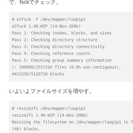
で、fsckでチェック。
# e2fsck -f /dev/mapper/loop1p1
e2fsck 1.40-WIP (14-Nov-2006)
Pass 1: Checking inodes, blocks, and sizes
Pass 2: Checking directory structure
Pass 3: Checking directory connectivity
Pass 4: Checking reference counts
Pass 5: Checking group summary information
/: 390908/2557216 files (0.8% non-contiguous),
4413250/5120710 blocks
いよいよファイルサイズを増やす。
# resize2fs /dev/mapper/loop1p1
resize2fs 1.40-WIP (14-Nov-2006)
Resizing the filesystem on /dev/mapper/loop1p1 to 7
(4k) blocks.