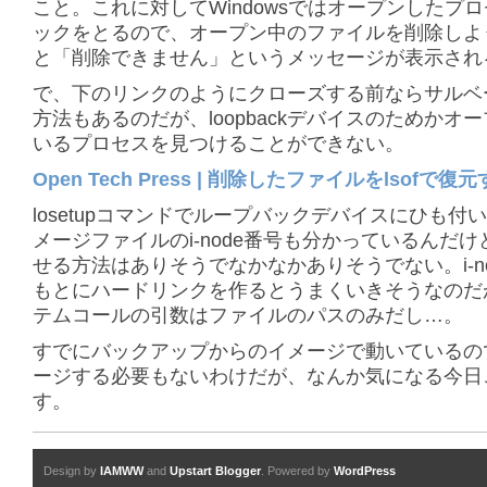
こと。これに対してWindowsではオープンしたプ
ックをとるので、オープン中のファイルを削除しよ
と「削除できません」というメッセージが表示され
で、下のリンクのようにクローズする前ならサルベ
方法もあるのだが、loopbackデバイスのためかオ
いるプロセスを見つけることができない。
Open Tech Press | 削除したファイルをlsofで復
losetupコマンドでループバックデバイスにひも付
メージファイルのi-node番号も分かっているんだ
せる方法はありそうでなかなかありそうでない。i-n
もとにハードリンクを作るとうまくいきそうなのだがl
テムコールの引数はファイルのパスのみだし…。
すでにバックアップからのイメージで動いているの
ージする必要もないわけだが、なんか気になる今日
す。
Design by
IAMWW
and
Upstart Blogger
. Powered by
WordPress