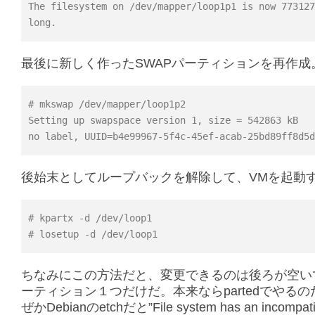
The filesystem on /dev/mapper/loop1p1 is now 773127
long.
最後に新しく作ったSWAPパーティションを再作成
# mkswap /dev/mapper/loop1p2
Setting up swapspace version 1, size = 542863 kB
no label, UUID=b4e99967-5f4c-45ef-acab-25bd89ff8d5d
後始末としてループバックを解除して、VMを起動
# kpartx -d /dev/loop1
# losetup -d /dev/loop1
ちなみにこの方法だと、変更できるのは後ろが空い
ーティション１つだけだ。本来ならpartedでやる
ぜかDebianのetchだと”File system has an incompati