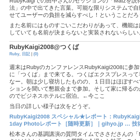
RubyKaigiでの田中さんのセッションの「Matzを
法」の中で出てきた言葉。可能な限りシステムで自
せてユーザーの負担を減らすべし！ということだろ
また名前にはものすごいこだわりがあって、機能は
していても名前が決まらないと実装されないらしい
RubyKaigi2008@つくば
Ruby
,
日記
|
(0)
週末はRubyのカンファレンスRubyKaigi2008に
に「つくば」まで来てる。つくばエクスプレスって
なー。朝は少し寝坊したものの、１日目はほぼすべ
ションを聞いて懇親会まで参加。そして家に帰るの
のでビジネスホテルに宿泊。←今ここ
当日の詳しい様子は次をどうぞ。
RubyKaigi2008 スペシャル★レポート：RubyKaigi
1day Photoレポート［随時更新］｜gihyo.jp … 
松本さんの基調講演の質問タイムでささださんの「M