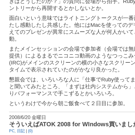
きはどうしたのか？」の質問に会場から拍手。Rubyka
ントリーから再開するとかしないとか。
面白いという意味ではライトニングトークスが一番
たし感動したし共感した。他にはMacを使ってのデ
えてのプレゼンが異常にスムーズな人が何人かいて
動。
またメインセッションの会場で参加者（会場では無線
提供）によるまるでニコニコ動画のようなつっこみ
(IRC)がメインのスクリーンの横の小さなスクリー
タイムで表示されていたのがかなり良かった。
懇親会では、いろいろな人に「仕事でRuby使って
と聞いてみたところ、「まずは社内システムから」
りパフォーマンスで手こずるとかいろいろ。
というわけで今から朝ご飯食べて２日目に参加。
2008/6/20 金曜日
そういえばATOK 2008 for WIndows買いまし
PC
,
日記
|
(0)