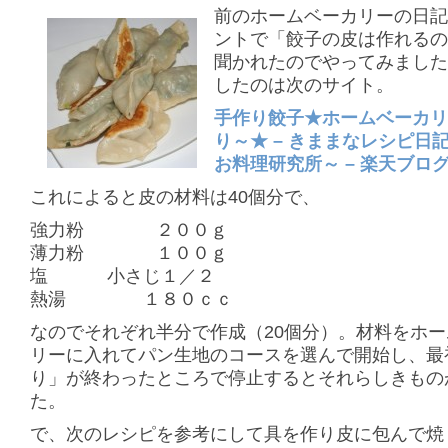
前のホームベーカリーの日
ントで「餃子の皮は作れる
聞かれたのでやってみまし
したのは次のサイト。
手作り餃子★ホームベーカ
り～★ – きままなレシピ日
お料理研究所～ – 楽天ブログ
これによると皮の材料は40個分で、
強力粉 ２００ｇ
薄力粉 １００ｇ
塩 小さじ１／２
熱湯 １８０ｃｃ
なのでそれぞれ半分で作成（20個分）。材料をホ
リーに入れてパン生地のコースを選んで開始し、最
り」が終わったところで停止するとそれらしきもの
た。
で、次のレシピを参考にして具を作り皮に包んで焼