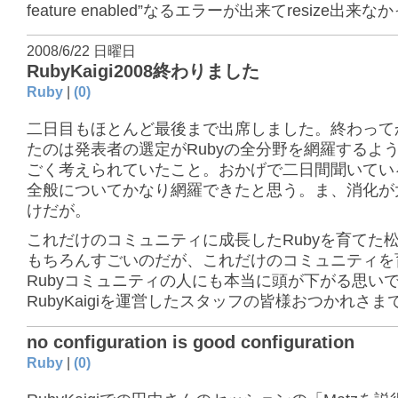
feature enabled”なるエラーが出来てresize出来な
2008/6/22 日曜日
RubyKaigi2008終わりました
Ruby
|
(0)
二日目もほとんど最後まで出席しました。終わって
たのは発表者の選定がRubyの全分野を網羅するよ
ごく考えられていたこと。おかげで二日間聞いている
全般についてかなり網羅できたと思う。ま、消化が
けだが。
これだけのコミュニティに成長したRubyを育てた
もちろんすごいのだが、これだけのコミュニティを
Rubyコミュニティの人にも本当に頭が下がる思い
RubyKaigiを運営したスタッフの皆様おつかれさま
no configuration is good configuration
Ruby
|
(0)