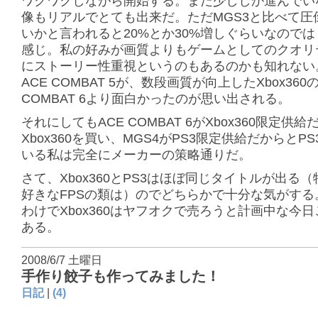
ワクワクしながら開始する。まだ少ししか進んでい
像もリアルでとても出来だ。ただMGS3と比べて圧
いかと言われると20%とか30%増しぐらいなので
感じ。私の好みが画質よりもゲームとしてのクオリ
にストーリー性重視というのもあるのかも知れない。
ACE COMBAT 5が、数段画質が向上したXbox360の
COMBAT 6より面白かったのが思い出される。
それにしてもACE COMBAT 6がXbox360限定供
Xbox360を買い、MGS4がPS3限定供給だからとP
いる私は完全にメーカーの策略通りだ。
さて、Xbox360とPS3はほぼ同じタイトルが出る
好きなFPSの類は）のでどちらかで十分な気がする
わけでXbox360はヤフオクで売ろうと計画中な今
ある。
2008/6/7 土曜日
手作り餃子も作ってみました！
日記
|
(4)