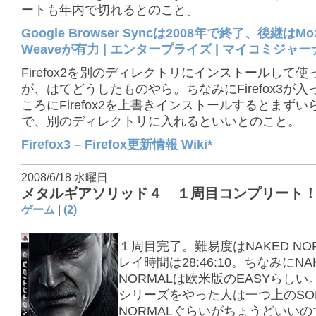
ートも年内で切れるとのこと。
Google Browser Syncは2008年で終了、後継はMozi
Weaveが有力 | エンタープライズ | マイコミジャ
Firefox2を別のディレクトリにインストールして使
が、はてどうしたものやら。ちなみにFirefox3が
ころにFirefox2を上書きインストールするとまずい
で、別のディレクトリに入れるといいとのこと。
Firefox3 – Firefox更新情報 Wiki*
2008/6/18 水曜日
メタルギアソリッド４ １周目コンプリート
ゲーム
|
(2)
１周目完了。難易度はNAKED NO
レイ時間は28:46:10。ちなみにNA
NORMALは欧米版のEASYらし
シリーズをやった人は一つ上のSOL
NORMALぐらいがちょうどいい