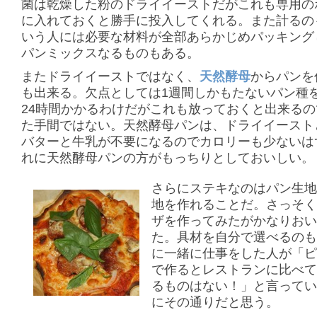
菌は乾燥した粉のドライイーストだがこれも専用の
に入れておくと勝手に投入してくれる。また計るの
いう人には必要な材料が全部あらかじめパッキング
パンミックスなるものもある。
またドライイーストではなく、
天然酵母
からパンを
も出来る。欠点としては1週間しかもたないパン種
24時間かかるわけだがこれも放っておくと出来る
た手間ではない。天然酵母パンは、ドライイースト
バターと牛乳が不要になるのでカロリーも少ないは
れに天然酵母パンの方がもっちりとしておいしい。
さらにステキなのはパン生
地を作れることだ。さっそ
ザを作ってみたがかなりお
た。具材を自分で選べるの
に一緒に仕事をした人が「
で作るとレストランに比べ
るものはない！」と言って
にその通りだと思う。