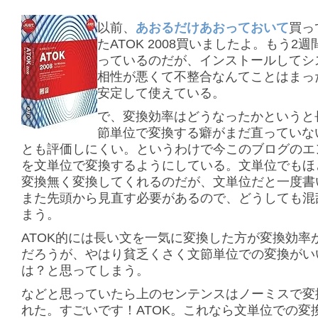
以前、
あおるだけあおっておいて
買っ
たATOK 2008買いましたよ。もう2
っているのだが、インストールしてシ
相性が悪くて不整合なんてことはまっ
安定して使えている。
で、変換効率はどうなったかというと
節単位で変換する癖がまだ直っていな
とも評価しにくい。というわけで今このブログのエ
を文単位で変換するようにしている。文単位でもほ
変換無く変換してくれるのだが、文単位だと一度書
また先頭から見直す必要があるので、どうしても混
まう。
ATOK的には長い文を一気に変換した方が変換効率
だろうが、やはり貧乏くさく文節単位での変換がい
は？と思ってしまう。
などと思っていたら上のセンテンスはノーミスで変
れた。すごいです！ATOK。これなら文単位での変