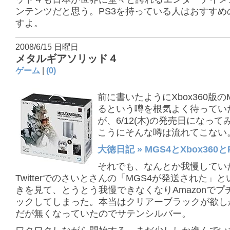
ンテンツだと思う。PS3を持っている人はおすすめ
すよ。
2008/6/15 日曜日
メタルギアソリッド４
ゲーム
|
(0)
前に書いたようにXbox360版の
るという噂を根気よく待ってい
が、6/12(木)の発売日になっ
こうにそんな噂は流れてこない
大徳日記 » MGS4とXbox360
それでも、なんとか我慢してい
Twitterでのさいとさんの「MGS4が発送された」
きを見て、とうとう我慢できなくなりAmazonでプ
ックしてしまった。本当はクリアーブラックが欲し
だが無くなっていたのでサテンシルバー。