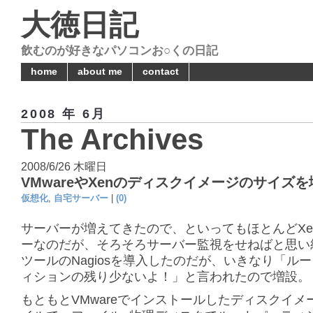
大徳日記
飲むのが好きなパソコンお○くの日記
home
about me
contact
2008 年 6月
The Archives
2008/6/26 木曜日
VMwareやXenのディスクイメージのサイズ
仮想化
,
自宅サーバー
|
(0)
サーバーが増えてきたので、といってもほとんどXe
ーなのだが、そろそろサーバー監視をせねばと思い
ツールのNagiosを導入したのだが、いきなり「ル
ィションの残り少ないよ！」と言われたので増設。
もともとVMwareでインストールしたディスクイメ