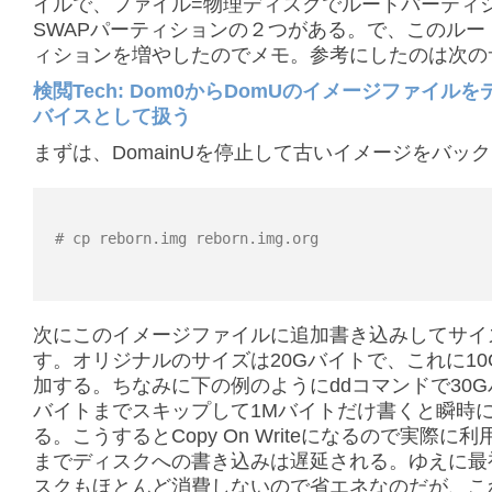
イルで、ファイル=物理ディスクでルートパーティ
SWAPパーティションの２つがある。で、このルー
ィションを増やしたのでメモ。参考にしたのは次の
検閲Tech: Dom0からDomUのイメージファイル
バイスとして扱う
まずは、DomainUを停止して古いイメージをバッ
# cp reborn.img reborn.img.org
次にこのイメージファイルに追加書き込みしてサイ
す。オリジナルのサイズは20Gバイトで、これに10
加する。ちなみに下の例のようにddコマンドで30G
バイトまでスキップして1Mバイトだけ書くと瞬時
る。こうするとCopy On Writeになるので実際に
までディスクへの書き込みは遅延される。ゆえに最
スクもほとんど消費しないので省エネなのだが、こ