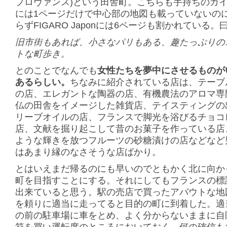
プロヴァンス)という田舎町。こちらも手持ちのガ
には1ページだけで中心部の地図も載っていないの
らずFIGARO Japonには6ページも割かれている。
旧市街もあれば、小さなパリもある、趣たっぷりの
トな町歩き。
とのことでなんでも
女性たちを夢中にさせるものが
あるらしい。
ちなみに紹介されている店は、テーブ
の店、エレガントな陶器の店、有機農法のアロマ専
仏の田舎をイメージした雑貨店、テイスティングの
リーブオイルの店、フランスで脚光を浴びるチョコ
店、文献を掘り起こして昔のお菓子を作っている店
ような輝きを放つフルーツの砂糖漬けの店などなど
はあまり縁のなさそうな店ばかり。
とはいえまだ帰るのにも早いのでともかく北に向か
町を目指すことにする。それにしてもフランスの標
出来ていると思う。駅の売店で買ったアバウトな地
を頼りに適当に走ってると目的の町に到着した。適
の前の駐車場に車をとめ、よく分からないままに自