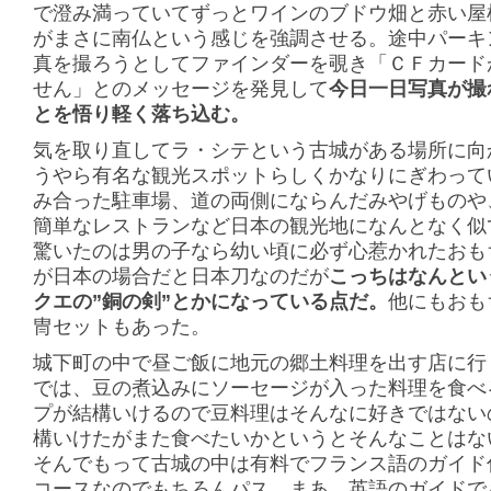
で澄み満っていてずっとワインのブドウ畑と赤い屋
がまさに南仏という感じを強調させる。途中パーキ
真を撮ろうとしてファインダーを覗き「ＣＦカード
せん」とのメッセージを発見して
今日一日写真が撮
とを悟り軽く落ち込む。
気を取り直してラ・シテという古城がある場所に向
うやら有名な観光スポットらしくかなりにぎわって
み合った駐車場、道の両側にならんだみやげものや
簡単なレストランなど日本の観光地になんとなく似
驚いたのは男の子なら幼い頃に必ず心惹かれたおも
が日本の場合だと日本刀なのだが
こっちはなんとい
クエの”銅の剣”とかになっている点だ。
他にもおも
冑セットもあった。
城下町の中で昼ご飯に地元の郷土料理を出す店に行
では、豆の煮込みにソーセージが入った料理を食べ
プが結構いけるので豆料理はそんなに好きではない
構いけたがまた食べたいかというとそんなことはな
そんでもって古城の中は有料でフランス語のガイド
コースなのでもちろんパス。まあ、英語のガイドで