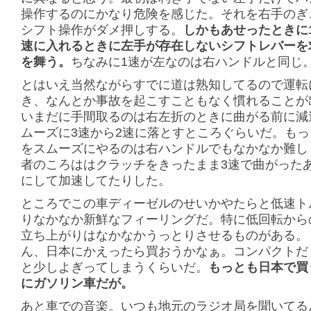
操作するのにかなり危険を感じた。それを右手のぎ
シフト操作がダメ押しする。
しかもあせったときに
速に入れるときに左手が存在しないシフトレバーを
を舞う。
ちなみに1速が左なのは右ハンドルと同じ
とはいえ当然ながらすでに道は熟知してるので運転
き、なんとか事故を起こすこともなく慣れることが
いまだに手間取るのは右左折のときに曲がる前に減
ムーズに3速から2速に落とすところぐらいだ。も
をスムーズにやるのは右ハンドルでもなかなか難し
者のころははクラッチをきったまま3速で曲がった
にして加速してたりした。
ところでこの車ディーゼルのせいかやたらと低速ト
りなかなか新鮮なフィーリングだ。特に低回転から
立ち上がりはなかなかうっとりさせるものがある。
ん、日本にかえったら買おうかなぁ。コンパクトだ
と少しよぎってしまうくらいだ。
もっとも日本で買
にガソリン車だが。
あと車での音楽。いつも地元のラジオ局を聞いてる