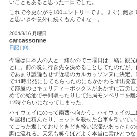
いこともあると思った一日でした。
これで今更ながら100エントリーです。すぐに飽き
と思いきや意外に続くもんですなー。
2004/8/16 月曜日
carcassonne
日記
|
(0)
今週は日本人の人と一緒なので土曜日は一緒に観光
とに。前の晩に行き先を決めることしてたのだが、
であまり議論もせず近場のカルカッソンヌに決定。
で11時出発にしてもらったのにもかかわらず出発
て部屋のセキュリティーボックスがあかずに苦労し
めての給油で手間取ったりして結局モンペリエを離
12時ぐらいになってしまった。
ハイウェイにのって南西へ向かう。ハイウェイの上
を屋根に積んだり、ヨットを載せた台車を引いてい
でごった返しておりときどき軽い渋滞があったもの
調に流れる。天気も笑うほどよく本当に雲ひとつな