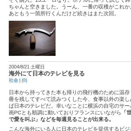
そく購入。15ユーロなり。ホテルに帰って試して
ちゃんと空きました。うーん、一番の収穫がこれか
あともう一箇所行くんだけど続きはまた次回。
2004/8/21 土曜日
海外にて日本のテレビを見る
社会
|
(0)
日本から持ってきた本も帰りの飛行機のために温存
冊を残してすべて読みつくした今、食事以外の楽し
ば日本のテレビだ。幸いなことに横浜の自宅のサー
画PCとも順調に動いておりフランスにいながら
「
で愛を叫ぶ」などを毎週見ることが出来る。
こんな海外にいる人に日本のテレビを提供するビジ