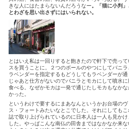
きな人にはたまらないんだろうなー
。「猫に小判」
とわざを思い出さずにはいられない。
とはいえ私は一回りすると飽きたので軒下で売って
スを買うことに。２つのボールのやつにしてバニラ
ラベンダーを指定するもどうしてもラベンダーが通
じゃあと仕方がないのでバニラとモカにして噴水に
食べる。なぜかモカは一発で通じたしモカもなかな
かった。
というわけで要するにまあなんというかお台場のヴ
ス・フォートみたいなとこでした。それにしてもこ
誌で取り上げられているのに日本人は一人も見かけ
した。やっぱこんな南仏の田舎まではなかなか来な