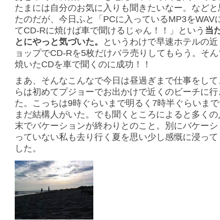
たまには自分のお気に入りも聞きたいなー。などと
たのだが、今日ふと「PCに入っているMP3をWAV
てCD-Rに焼けば車で聞けるじゃん！！」という
当
とにやっと気づいた。
というわけで早速ホテルの近
ョップでCD-Rを5枚だけバラ売りしてもらう。そ
焼いたCDを車で聞くのに成功！！
まあ、そんなこんなで今日は昼過ぎまで仕事をして
らは初めてプジョーでお出かけで近くのビーチに行
た。こっちは9時ぐらいまで明るく7時半ぐらいま
まだ結構人がいた。でも聞くところによると多くの
末でバケーションが終わりとのこと。別にバケーシ
っていない私も去り行く夏を思い少し感慨に浸って
した。