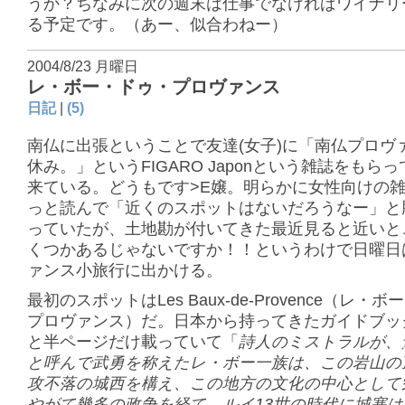
うか？ちなみに次の週末は仕事でなければワイナリ
る予定です。（あー、似合わねー）
2004/8/23 月曜日
レ・ボー・ドゥ・プロヴァンス
日記
|
(5)
南仏に出張ということで友達(女子)に「南仏プロヴ
休み。」というFIGARO Japonという雑誌をもら
来ている。どうもです>E嬢。明らかに女性向けの
っと読んで「近くのスポットはないだろうなー」と
っていたが、土地勘が付いてきた最近見ると近いと
くつかあるじゃないですか！！というわけで日曜日
ァンス小旅行に出かける。
最初のスポットはLes Baux-de-Provence（レ・
プロヴァンス）だ。日本から持ってきたガイドブッ
と半ページだけ載っていて「
詩人のミストラルが、
と呼んで武勇を称えたレ・ボー一族は、この岩山の
攻不落の城西を構え、この地方の文化の中心として
やがて幾多の政争を経て、ルイ13世の時代に城塞