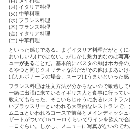
(日) タイ料理
(月) イタリア料理
(火) 中華料理
(水) フランス料理
(木) フランス料理
(金) イタリア料理
(土) 中華料理
といった感じである。まずイタリア料理だがとくに
おいしいわけではない。がしかし魅力的なのは
写真
ューがある
ことだ。基本的にパスタの麺はホカ弁の
るやつと同じクオリティな訳だがその他はまあいけ
ばカルボナーラの場合、スープはうまいといった感
フランス料理は注文方法が分からないので敬遠して
一緒に出張に来ているイギリス人と食事に行ってい
教えてもらった。そこいらじゅうにあるレストラン
いブラッスリーといわれる大衆的なレストランで、
ムニュといわれるコースで前菜とメインディッシュ
ザートがついて15ユーロくらいでワインを飲んで合
ーロぐらい。しかし、メニューに写真がないのでわ