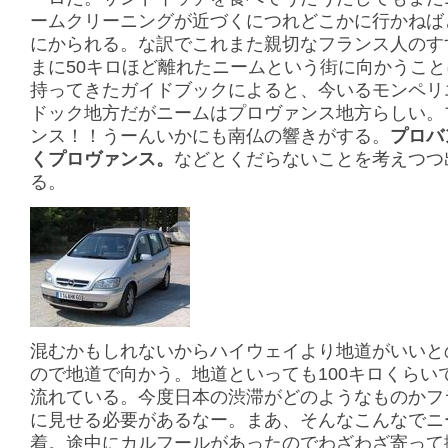
ームクリーニングが近づくにつれどこかに行かねば
にかられる。な訳でこれまた親切なフランス人のす
まに50キロほど離れたニームという街に向かうこ
持ってきたガイドブックによると、今いるモンペリ
ドック地方だがニームはプロヴァンス地方らしい。
ンス！！うーんいかにも南仏の響きがする。
プロバ
くプロヴァンス。
などとくだらないことを考えつつ
る。
混むかもしれないからハイウェイより地道がいいと
ので地道で向かう。地道といっても100キロくらい
流れている。今度日本の渋滞がどのようなものかフ
に見せる必要があるなー。まあ、そんなこんなでニ
着。途中にカルフールがあったのでわざわざ寄って