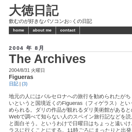
大徳日記
飲むのが好きなパソコンお○くの日記
home
about me
contact
2004 年 8月
The Archives
2004/8/31 火曜日
Figueras
日記
|
(3)
地元の人にはバルセロナへの旅行を勧められたがち
いというと国境近くのFigueras（フィゲラス）と
められる。ダリの作品が観れるダリ美術館があると
Webで調べて知らない人のスペイン旅行記などを読
と面白そう。というわけで日曜日はちょっと遠いけ
ラスに行くことにする。11時ごろにまったりと出