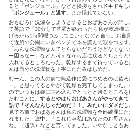
ると「ボンジュール」などと挨拶をされ
ドキドキし
「ボンジュール」と返す。
まだ慣れていない。
おもむろに洗濯をしようとするとおばあさんが話し
て英語で「30分して洗濯が終わったら私が乾燥機
げるから1時間暇つぶしてこい」などと言う。お言
て近所の公園にいきベンチで本を読んで暇をつぶす
「あんな洗濯物なんてとらないだろうけどなくなっ
ー困るなー」などと考えながら店に戻るとちょうど
入れてるところだった。乾燥するまで待っていると
んは自分の洗濯物を丁寧にたたみはじめた。
むーん、この人の前で無造作に袋につめるのは後ろ
ー。と思ってるとやがて乾燥も完了してしまった。
のでいつもは袋に詰め込んでとっとと帰るところを
たむことに。
するとやはりおばあさんがやってきて
語で「そんなんじゃだめだ！！」みたいにダメだし
見てる前でおばあさんは私の洗濯物を全部綺麗にた
れました。途中、「これじゃ私はあなたのお母さん
ね」（超訳）などと言ってました。いやなこともあ