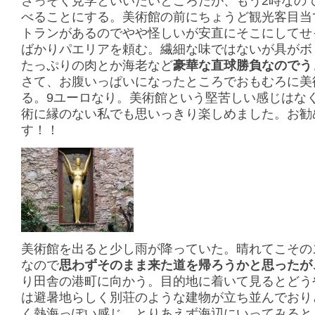
さっそく見学といいたいところだが、もう2時なの
べることにする。美術館の前にちょうど観光客目当
トランがあるのでやや怪しいが安直にそこにしてせ
ばかりパエリアを頼む。繊細な味ではないが具がボ
たっぷりの肉とか海老など
豪華な直球勝負なのでう
さて、お腹いっぱいになったところでおもむろに美
る。9ユーロなり。美術館という堅苦しい感じはな
術に縁のない私でも思いっきり楽しめました。お勧
す！！
美術館を出ると少し雨が降っていた。晴れてこその
なので
思わずそのまま来た道を帰ろうかと思ったが
り田舎の港町に向かう。目的地に着いて見るとどう
は避暑地らしく別荘のような建物が立ち並んでおり
く熱海っぽい感じ。とりあえず海辺にいってみると