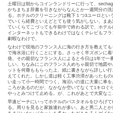
土曜日は朝からコインランドリーに行って、secha
かちまちま辞書を引きながらなんとか一週間分の洗
る。ホテルのクリーニングは靴下１つ3ユーロとい
でいくら経費といえどとても使う気がしない。まあ
ていくらてこづっても午前中で終わる訳で、ホテル
インターネットもできるわけではなくテレビもフラ
劇暇なわけで。
なわけで現地のフランス人に海の行き方を教えても
で海水浴に行くことにする。さっそく半ズボンに着
発。その親切なフランス人によると今日は1年で一
しい。ちなみにこのフランス人めちゃ親切で地図や
ットを何冊ももらった上、紙に書きながら詳しい行
えてくれた。しかし道は軽く工事渋滞があったもの
い走って小一時間でつく。海沿いの道に大量に車を
ころがあるのだが、なかなか空いてなくて1キロぐ
やっとみつけて止める。が、これがあとで大変なこ
早速ビーチにいってホテルのバスタオルをひろげて
る。周りを見ると家族連れが多い。あと男二人とか