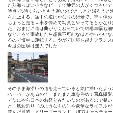
た熱海っぽい小さなビーチで地元の人がくつろいで
時点で5時くらいともう遅いのでとっとと帰ろうと
を北上する。途中の道はかなりの絶景で、車を停め
ちょっと走る→車を停めて写真とやってるとかなり
た。おまけに道は曲がりくねっていて結構車幅も細
なところで事故したら想像不可能なほどやっかいな
るので慎重に運転する。やがて国境を越えフランス
今度の国境は無人でした。
そのまま海沿いの道を走っていると絵に描いたよう
ハーバーがあるので、またまた車を停めて写真撮影
でなにやら日本のお祭りみたいなのがあるので覗い
と、風船釣り（のようなもの）や豪華なライフルが
並んだ射的、メリーゴーランド、UFOキャッチャ