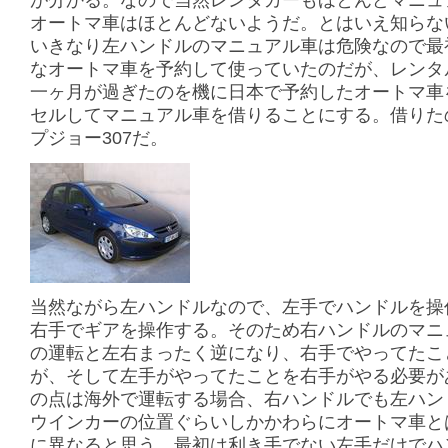
が分かる。なので当然レンタカーもほとんどマニュ
オートマ車はほとんどないようだ。とはいえ知らな
いきなり左ハンドルのマニュアル車は危険なので最
なオートマ車を予約して使っていたのだが、レンタ
一ヶ月が過ぎたのを機に日本で予約したオートマ車
セルしてマニュアル車を借りることにする。借りた
プジョー307だ。
当然ながら左ハンドルなので、左手でハンドルを操
右手でギアを操作する。そのため右ハンドルのマニ
の運転と左右まったく逆になり、右手でやってたこ
が、そして左手がやってたことを右手がやる必要が
の点は海外で運転する場合、右ハンドルでも左ハン
ウインカーの位置ぐらいしかかわらにオートマ車と
に異なると思う。最初は利き手でない左手だけでハ