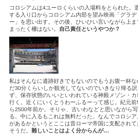
コロシアムは4ユーロくらいの入場料をとられた。
する入り口からコロシアム内部を望み映画「グラデ
ー」を思い出す。その後、ひいひい言いながら上ま
まったく柵はない。
自己責任というやつか？
私はそんなに遺跡好きでもないのでもうお腹一杯な
だ30分くらいしか観光してないのでいきなり帰る
ず、保存状態のいいといわれている神殿メゾン・カ
行く。近くにいくとうわーふるーって感じ。紀元前
ら2500年前か。そりゃ、古いわなどと思いながら
る。中に入るもこれは無料だった。なんでコロシア
があるかというとここは昔ローマ帝国に支配されて
そうだ。
難しいことはよく分からんが…