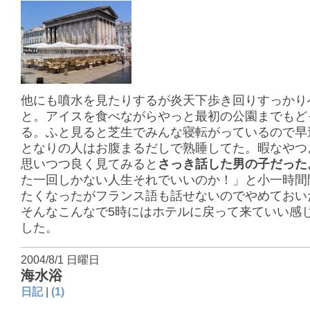
他にも噴水を見たりするが炎天下歩き回りすっかり
と。アイスを食べながらやっと最初の公園までもど
る。ふと見ると芝生でみんな寝転がっているので早
となりの人はお腹まるだしで熟睡してた。暇なやつ
思いつつ良く見てみると
さっき話した男の子だった
た一回しかない人生それでいいのか！」と小一時間
たくなったがフランス語も話せないのでやめておい
そんなこんなで5時にはホテルに戻って来ていい感
した。
2004/8/1 日曜日
海水浴
日記
|
(1)