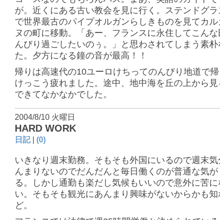
が。近くにある古い教会を見に行く。ステンドグラ
で世界最古のパイプオルガンらしきものを見てカル
ヌの町に移動。「あー、フランスに永住してこんな
んびり過ごしたいのぅ。」と思わされてしまう素朴
た。夕方になる鐘の音が最高！！
帰りは高速代の10ユーロけちってのんびり地道で
けっこう疲れました。途中、地中海を丘の上から見
できてなかなかでした。
2004/8/10 火曜日
HARD WORK
日記
|
(0)
いきなり週末勤務。そもそも外国にいるので週末気
んまりないのでだんだんと毎日働くのが普通な気が
る。しかし通勤も楽だし気候もいいので意外に苦に
い。そもそも観光にあんまり興味がないからかも知
ど。