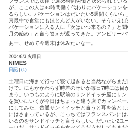
フランスでは法律で週35時間労働と決められている
が、ここの人は40時間働く代わりにバケーション
るらしい。バケーションはだいたい5週間くらいら
真最中で食堂にもほとんど人がいない。そういえば
バケーションに入る人に「次はいつ来るの？」と聞
月の始め」と言う答えが返ってきた。アンビリーバ
あー、せめて今週末は休みたいなー。
2004/8/3 火曜日
NIMES
日記
|
(1)
土曜日に海まで行って寝て起きると当然ながらまだ
けで。にもかかわらず時差のせいか毎日7時には目
まう。いつものように駅前のサンドイッチ屋にサン
を買いにいくが今日はちょっと違う店でカマンベー
にしてみた。普通サンドイッチと言うと耳を落とし
にはさまっているが、こっちではフランスパンには
いるのをサンドイッチと言うらしい。だいたい2ユ
ーロだ。サンドイッチを食べてうだうだしてもまだ