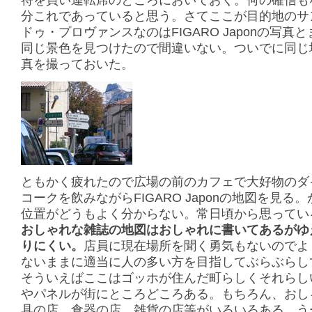
符を買い運転席のところにおいておく。何の確信も
分これであっていると思う。さてここが目的地のサ
ドゥ・プロヴァンスなのはFIGARO Japonの写真
同じ景色を見つけたので間違いない。ついでに同じ
真を撮っておいた。
ともかく疲れたので広場の前のカフェで大好物のダ
コークを飲みながらFIGARO Japonの地図を見る
位置がどうもよく分からない。常日頃から思ってい
おしゃれな雑誌の地図はおしゃれに書いてあるがゆ
りにくい。
店員に現在場所を聞く勇気もないのでよ
ないままに適当に人の多い方を目指してぶらぶらし
そういえばここはゴッホが住んだ町らしくそれらし
やパネルが街にところどころある。もちろん、おし
具の店、食器の店、雑貨の店等がいろいろある。う