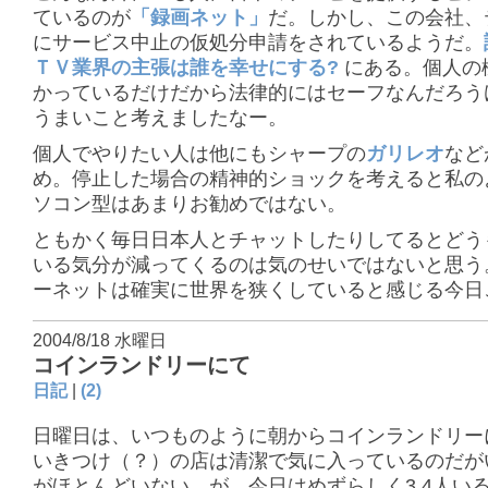
ているのが
「録画ネット」
だ。しかし、この会社、
にサービス中止の仮処分申請をされているようだ。
ＴＶ業界の主張は誰を幸せにする?
にある。個人の
かっているだけだから法律的にはセーフなんだろう
うまいこと考えましたなー。
個人でやりたい人は他にもシャープの
ガリレオ
など
め。停止した場合の精神的ショックを考えると私の
ソコン型はあまりお勧めではない。
ともかく毎日日本人とチャットしたりしてるとどう
いる気分が減ってくるのは気のせいではないと思う
ーネットは確実に世界を狭くしていると感じる今日
2004/8/18 水曜日
コインランドリーにて
日記
|
(2)
日曜日は、いつものように朝からコインランドリー
いきつけ（？）の店は清潔で気に入っているのだが
がほとんどいない。が、今日はめずらしく3,4人い