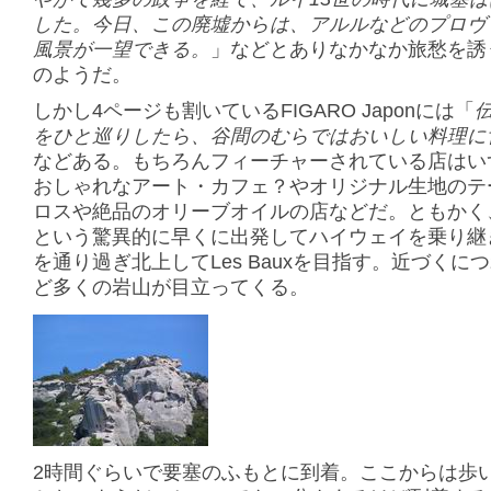
した。今日、この廃墟からは、アルルなどのプロヴ
風景が一望できる。
」などとありなかなか旅愁を誘
のようだ。
しかし4ページも割いているFIGARO Japonには「
をひと巡りしたら、谷間のむらではおいしい料理に
などある。もちろんフィーチャーされている店はい
おしゃれなアート・カフェ？やオリジナル生地のテ
ロスや絶品のオリーブオイルの店などだ。ともかく
という驚異的に早くに出発してハイウェイを乗り継
を通り過ぎ北上してLes Bauxを目指す。近づくに
ど多くの岩山が目立ってくる。
2時間ぐらいで要塞のふもとに到着。ここからは歩