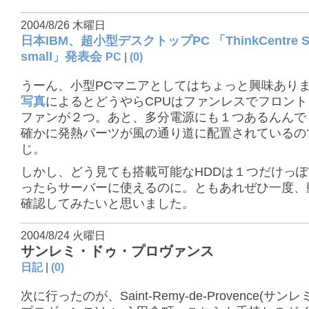
2004/8/26 木曜日
日本IBM、超小型デスクトップPC 「ThinkCentre S50
small」発表会
PC
|
(0)
うーん、小型PCマニアとしてはちょっと興味あり
写真
によるとどうやらCPUはファンレスでフロン
ファンが２つ。あと、多分電源にも１つあるんんで
確かに発熱パーツが風の通り道に配置されているの
じ。
しかし、どう見ても搭載可能なHDDは１つだけっぽ
ったらサーバーに使えるのに。ともあれぜひ一度、
確認してみたいと思いました。
2004/8/24 火曜日
サンレミ・ドゥ・プロヴァンス
日記
|
(0)
次に行ったのが、Saint-Remy-de-Provence(サ