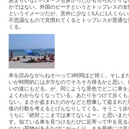
あまりいないパターンも多かったがもちろんゲイな
かではない。外国のビーチというとトップレスの女
というイメージだが、意外に少なく5人に1人くら
不思議なもので見慣れてくるとトップレスが普通な
くる。
本を読みながらねそべって3時間ほど焼く。そしま
いが時間的には夕方なのでそろそろ帰るかと思い。
いの道にもどる。が、同じような景色でどこに車を
よくわからなくなっている。あたりをつけて歩くも
ない。まさか盗まれたのかなどと想像して盗まれた
後の行動を考えるとげんなりしてくる。そうこう歩
うちに「絶対ここまでは来てないよー」と思いまた
す。似ている車を見つけるたびに近寄って中を見る
のない荷物があるたびにがっくり。まあ最後には見