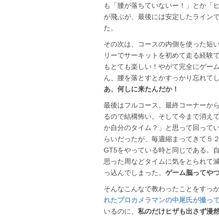
も「腰が落ちていないー！」とか「
が飛ぶが、最後には安定したライン
た。
その次は、コースの内側を使った短
リーでサーキットを初めて走る経験
もとても楽しい！やがて完全にゲー
ん、腰を落とすとかすっかり忘れて
あ、何しに来たんだか！
最後はフルコース。最終コーナーか
るので結構怖い。そして今まで消え
か自分のタイム？」と思って回ってい
らいだったが、毎週縮まってきて５
GT5をやっている時と同じである。
思った周などタイムに気をとられて
っ込んでしまった。
ゲーム脳ってや
そんなこんなで教わったことをすっ
れたプロカメラマンの中尾氏が撮っ
いるのに、
私のだけヒザも出さず漫