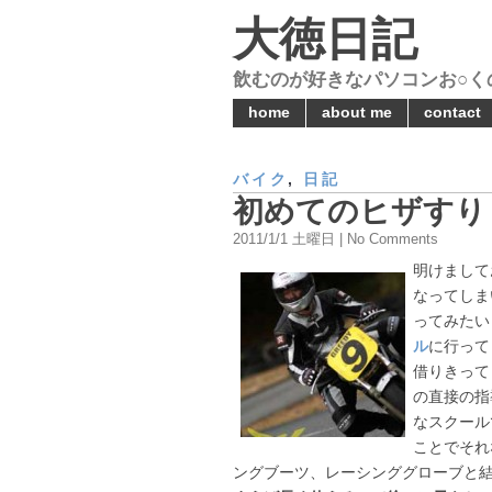
大徳日記
飲むのが好きなパソコンお○く
home
about me
contact
バイク
,
日記
初めてのヒザすり
2011/1/1 土曜日 | No Comments
明けまして
なってしま
ってみたい
ル
に行って
借りきって
の直接の指
なスクール
ことでそれ
ングブーツ、レーシンググローブと