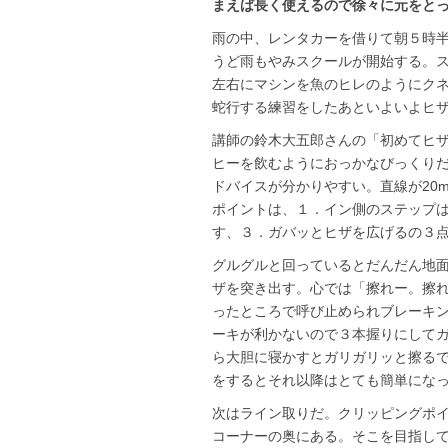
まえば長く使えるので徐々に元をと
雨の中、レンタカーを借りて朝５時
うど雨もやみスクールが開始する。
左右にマシンを魚のヒレのようにクネ
蛇行する練習をしたあといよいよヒ
講師の鈴木大五郎さんの「初めてヒ
ヒーを飲むようにおっかなびっくり
ドバイスが分かりやすい。直線が20
ポイントは、１．イン側のステップ
す、３．ガバッとヒザを広げるの３
グルグルと回っているとだんだん地
ザを突き出す。心では「擦れー。擦
ったところで呼び止められブレーキ
ーキが利かないので３本握りにして
ら大胆に寝かすとガリガリッと擦る
をするとそれ以降はとても簡単にな
次はライン取りだ。クリッピングポ
コーナーの奥にある。そこを目指し