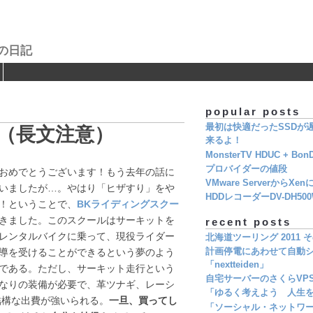
の日記
popular posts
最初は快適だったSSDが遅く
（長文注意）
来るよ！
MonsterTV HDUC + Bon
プロバイダーの値段
おめでとうございます！もう去年の話に
VMware ServerからXe
いましたが…。やはり「ヒザすり」をや
HDDレコーダーDV-DH5
！ということで、
BKライディングスクー
きました。このスクールはサーキットを
recent posts
レンタルバイクに乗って、現役ライダー
北海道ツーリング 2011 そ
計画停電にあわせて自動シ
導を受けることができるという夢のよう
「nextteiden」
である。ただし、サーキット走行という
自宅サーバーのさくらVP
なりの装備が必要で、革ツナギ、レーシ
「ゆるく考えよう 人生を
結構な出費が強いられる。
一旦、買ってし
「ソーシャル・ネットワ