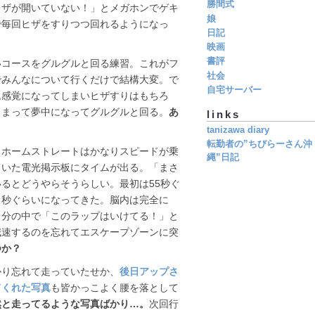
勝間式
ヒザが開いていない！」とメガホンでゲキ
娘
で毎回ヒザをすりつつ回れるようになっ
日記
映画
書評
いコースをグルグルと回る練習。これがフ
社会
でみんなについて行くだけで結構大変。で
自宅サーバー
ム感覚になってしまいヒザすりはもちろ
しまって夢中になってグルグルと回る。
あ
links
tanizawa diary
転勤者の”ちびらーさん沖
らホームストレートはかなりスピードが乗
縄”日記
ていた電光掲示板にタイムが出る。「まさ
るとどうやらそうらしい。最初は55秒ぐ
２秒ぐらいになってきた。脳内は完全に
自分の中で「このラップはいけてる！」と
減速するのを忘れてエスケープゾーンに突
つか？
かり忘れて走っていたせか、
後日アップさ
てくれた写真
も皆かっこよく腰を落として
然と走ってるような写真ばかり…。
次回行