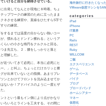
っていけると自分を納得させている。
海外旅行に行きたくなっ
VMware仮想マシンをSAN 
半に出発してなんとか現地に８時着。ちょ
ステップワークの練習のために立ったまま
categories
クネさせる練習や、直線をひたすらS字で
iPad
ザすりの練習。
iPhone
IT業界
ザをするまでは温度の分からない熱いコー
PC
だが、慣れるとドンドン擦れる」というア
Rails
mくらいの小さな楕円をクルクルと回る。
REST
はつま先立ち、２．腰をしっかりと落と
Ruby
点と理解した。
WILLCOM
ご飯
面が近づいてきて必死に、本当に必死にヒ
エクスペリエンス
れー。」と叫ぶ。ちょっとだけカリッと擦
ゲーム
ングが出来ていないとの指摘。あまりブレ
データベース
バイク
ガツンとかけてフロントを沈み込ませてか
ブログ
ではないか！アドバイスのように一度ヒザ
ブロードバンド
った。
ホームシアター
イントという最もイン側により点がかなり
マネー
仮想化
ていろいろとラインを工夫する。その間に