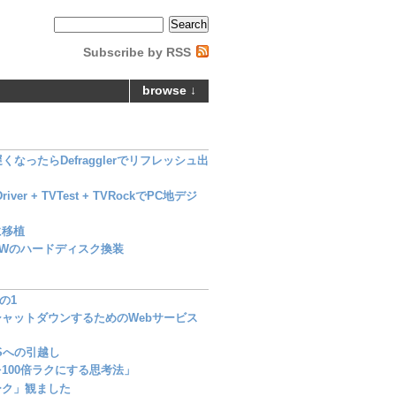
Subscribe by RSS
browse ↓
なったらDefragglerでリフレッシュ出
Driver + TVTest + TVRockでPC地デジ
nに移植
00Wのハードディスク換装
の1
ャットダウンするためのWebサービス
Sへの引越し
100倍ラクにする思考法」
ーク」観ました