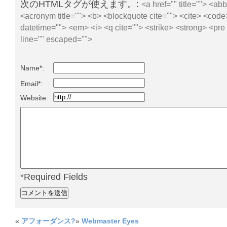
次のHTMLタグが使えます。:
<a href="" title=""> <abbr
<acronym title=""> <b> <blockquote cite=""> <cite> <code
datetime=""> <em> <i> <q cite=""> <strike> <strong> <pre
line="" escaped="">
Name*:
Email*:
Website:
*Required Fields
«
アフォーダンス?
»
Webmaster Eyes