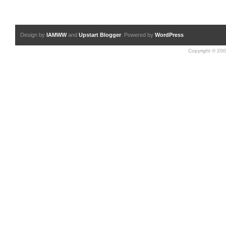
Design by
IAMWW
and
Upstart Blogger
. Powered by
WordPress
Copyright © 200