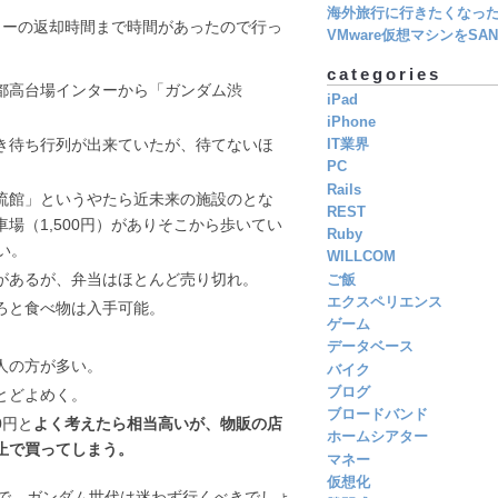
海外旅行に行きたくなっ
カーの返却時間まで時間があったので行っ
VMware仮想マシンをSAN 
categories
都高台場インターから「ガンダム渋
iPad
iPhone
き待ち行列が出来ていたが、待てないほ
IT業界
PC
Rails
流館」というやたら近未来の施設のとな
REST
場（1,500円）がありそこから歩いてい
Ruby
い。
WILLCOM
があるが、弁当はほとんど売り切れ。
ご飯
エクスペリエンス
ろと食べ物は入手可能。
ゲーム
データベース
人の方が多い。
バイク
ブログ
とどよめく。
ブロードバンド
0円と
よく考えたら相当高いが、物販の店
ホームシアター
止で買ってしまう。
マネー
仮想化
で、ガンダム世代は迷わず行くべきでしょ