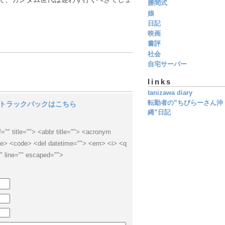
勝間式
娘
日記
映画
書評
社会
自宅サーバー
links
tanizawa diary
転勤者の”ちびらーさん沖
トラックバックはこちら
縄”日記
f="" title=""> <abbr title=""> <acronym
cite> <code> <del datetime=""> <em> <i> <q
"" line="" escaped="">