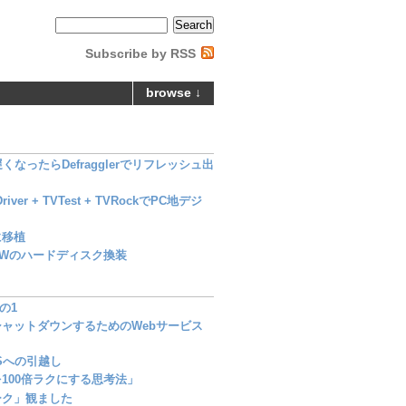
Subscribe by RSS
browse ↓
なったらDefragglerでリフレッシュ出
Driver + TVTest + TVRockでPC地デジ
nに移植
00Wのハードディスク換装
の1
ャットダウンするためのWebサービス
Sへの引越し
100倍ラクにする思考法」
ーク」観ました