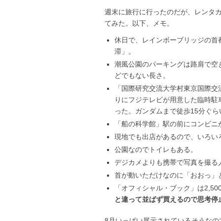
週末に旅行に行ったのだが、レンタ
てみた。以下、メモ。
休日で、レインボーブリッジの首
滞」。
潮風公園のパーキングは路肩で空
どでもない長さ。
「国際研究交流大学村東京国際交
りにフジテレビが用意した臨時駐車
った。ガンダムまで徒歩15分ぐら
「船の科学館」駅の前にコンビニ
現地でも出店があるので、いろい
公園なのでトイレもある。
デジカメよりも携帯で写真を撮る
首が動いただけなのに「おおっ」
「オフィシャル・ブック」は2,50
と違って並ばず買えるので思考停
8月いっぱい展示されているそうなの