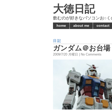
大徳日記
飲むのが好きなパソコンお○く
home
about me
contact
日記
ガンダム＠お台場
2009/7/20 月曜日 | No Comments